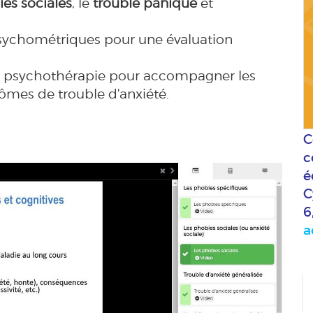
es sociales
, le
trouble panique
et
s psychométriques pour une évaluation
 psychothérapie pour accompagner les
mes de trouble d'anxiété.
C
c
é
C
6
a