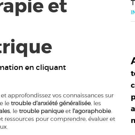
apie et
T
I
rique
mation en cliquant
t
c
et approfondissez vos connaissances sur
p
ue le
trouble d'anxiété généralisée
, les
a
ales
, le
trouble panique
et
l'agoraphobie
.
 et ressources pour comprendre, évaluer et
ux.