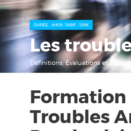
DURÉE : 4H09; TARIF : 129€
Les troubl
Définitions, Évaluations et Psych
Formation 
Troubles A