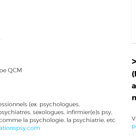
e
type QCM
(
a
essionnels (ex: psychologues,
ychiatres, sexologues, infirmier(e)s psy,
V
 comme la psychologie, la psychiatrie, etc.
p
tionspsy.com