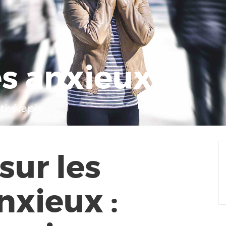
es anxieux
othérapie
sur les
nxieux :