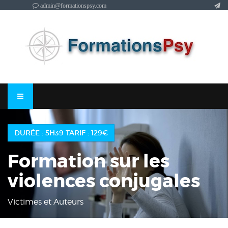
admin@formationspsy.com
DURÉE : 5H39 TARIF : 129€
Formation sur les
violences conjugales
Victimes et Auteurs