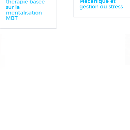
Mécanique et
thérapie basée
gestion du stress
sur la
mentalisation
MBT
Les styles
d'attachement en
Les victimes de
psychothérapie
violences
psychodynamique
conjugales