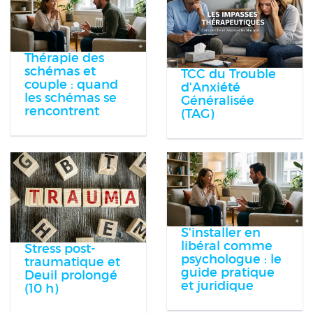
Thérapie des
schémas et
TCC du Trouble
couple : quand
d'Anxiété
les schémas se
Généralisée
rencontrent
(TAG)
S'installer en
libéral comme
Stress post-
psychologue : le
traumatique et
guide pratique
Deuil prolongé
et juridique
(10 h)