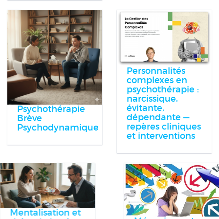
Personnalités
complexes en
psychothérapie :
narcissique,
évitante,
Psychothérapie
dépendante —
Brève
repères cliniques
Psychodynamique
et interventions
Mentalisation et