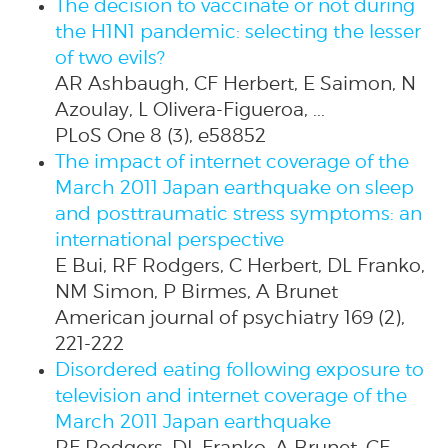
The decision to vaccinate or not during
the H1N1 pandemic: selecting the lesser
of two evils?
AR Ashbaugh, CF Herbert, E Saimon, N
Azoulay, L Olivera-Figueroa, ...
PLoS One 8 (3), e58852
The impact of internet coverage of the
March 2011 Japan earthquake on sleep
and posttraumatic stress symptoms: an
international perspective
E Bui, RF Rodgers, C Herbert, DL Franko,
NM Simon, P Birmes, A Brunet
American journal of psychiatry 169 (2),
221-222
Disordered eating following exposure to
television and internet coverage of the
March 2011 Japan earthquake
RF Rodgers, DL Franko, A Brunet, CF