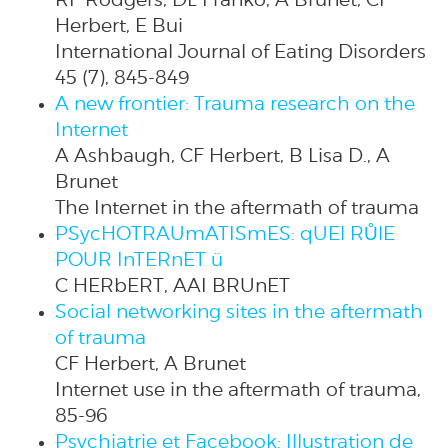
Herbert, E Bui
International Journal of Eating Disorders
45 (7), 845-849
A new frontier: Trauma research on the
Internet
A Ashbaugh, CF Herbert, B Lisa D., A
Brunet
The Internet in the aftermath of trauma
PSycHOTRAUmATISmES: qUEl RŮlE
POUR InTERnET ü
C HERbERT, AAI BRUnET
Social networking sites in the aftermath
of trauma
CF Herbert, A Brunet
Internet use in the aftermath of trauma,
85-96
Psychiatrie et Facebook: Illustration de