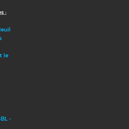
s :
euil
s
t le
BL -