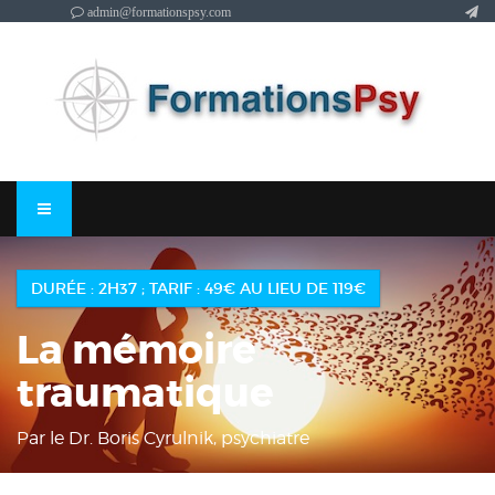
admin@formationspsy.com
DURÉE : 2H37 ; TARIF : 49€ AU LIEU DE 119€
La mémoire
traumatique
Par le Dr. Boris Cyrulnik, psychiatre