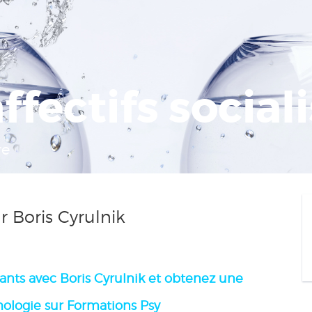
affectifs social
re
ar Boris Cyrulnik
isants avec Boris Cyrulnik
et obtenez une
hologie sur Formations Psy