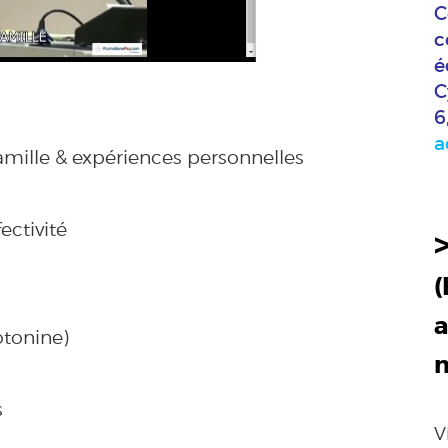
C
c
é
C
6
a
amille & expériences personnelles
ectivité
(
a
tonine)
s
V