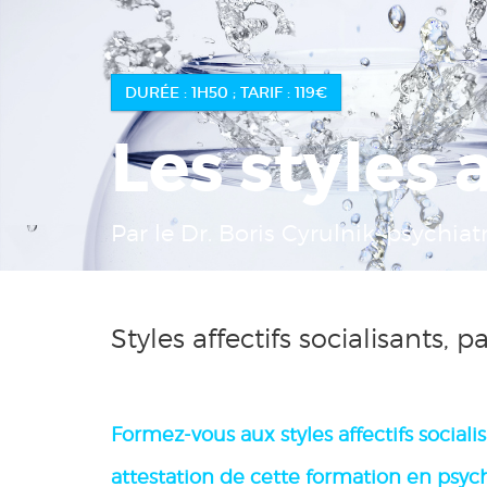
DURÉE : 1H50 ; TARIF : 119€
Les styles 
Par le Dr. Boris Cyrulnik, psychiat
Styles affectifs socialisants, p
Formez-vous
aux styles affectifs social
attestation de cette formation en psyc