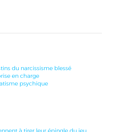
stins du narcissisme blessé
prise en charge
umatisme psychique
nnent à tirer leur épingle du jeu