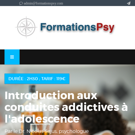
admin@formationspsy.com
DURÉE : 2H30 ; TARIF : 119€
Introduction aux
conduites addictives à
l'adolescence
Par le Dr. Nicolas Sajus, psychologue