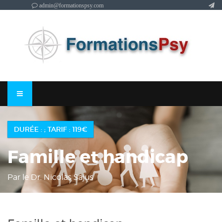
admin@formationspsy.com
DURÉE : ; TARIF : 119€
Famille et handicap
Par le Dr. Nicolas Sajus