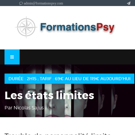
admin@formationspsy.com
DURÉE : 2H15 ; TARIF : 69€ AU LIEU DE 119€ AUJOURD'HUI
Les états limites
Par Nicolas Sajus