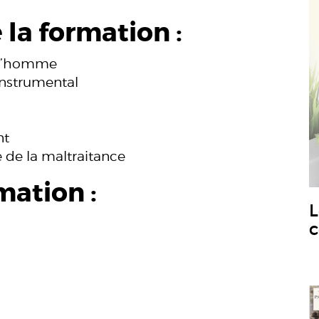
 la formation :
r l’homme
instrumental
nt
ue de la maltraitance
mation :
L
c