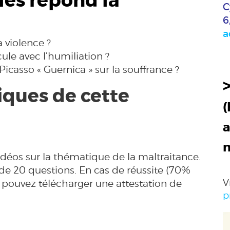
les répond la
C
6
a
 violence ?
ule avec l’humiliation ?
casso « Guernica » sur la souffrance ?
ques de cette
(
a
déos sur la thématique de la maltraitance.
e 20 questions. En cas de réussite (70%
V
pouvez télécharger une attestation de
p