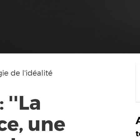
e de l'idéalité
 ''La
ce, une
t