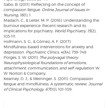
Sabo, B. (2011). Reflecting on the concept of
compassion fatigue.
Online Journal of Issues in
Nursing, 16
(1), 1.
Maslach, C., & Leiter, M. P. (2016). Understanding the
burnout experience: Recent research and its
implications for psychiatry.
World Psychiatry, 15
(2),
103‑111.
Hofmann, S. G., & Gómez, A. F. (2017).
Mindfulness‑based interventions for anxiety and
depression.
Psychiatric Clinics, 40
(4), 739‑749.
Porges, S. W. (2011).
The polyvagal theory:
Neurophysiological foundations of emotions,
attachment, communication, and self‑regulation
. W.
W. Norton & Company.
Kearney, D. J., & Weininger, S. (2011). Compassion
fatigue and mindfulness: A systematic review.
Journal
of Clinical Psychology, 67
(10), 101‑109.