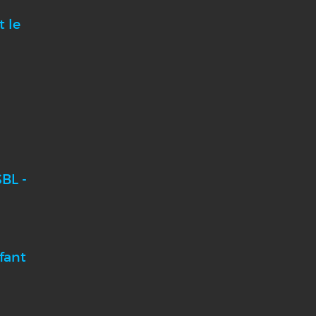
t le
BL -
fant