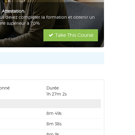
Attestation:
us devez compléter la formation et obtenir un
ore supérieur à 70%
Take This Course
ionné
Durée
1h 27m 2s
8m 49s
8m 38s
8m 9s