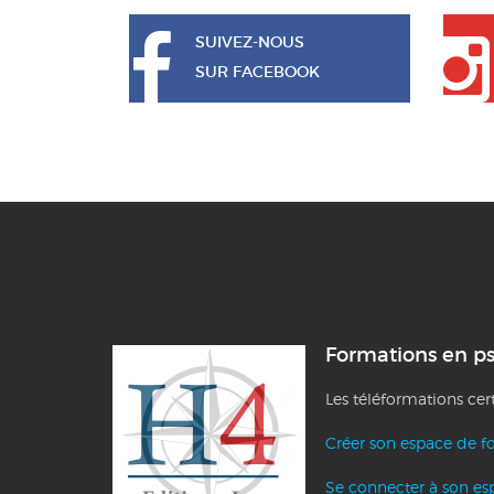
SUIVEZ-NOUS
SUR FACEBOOK
Formations en p
Les téléformations cer
Créer son espace de f
Se connecter à son es