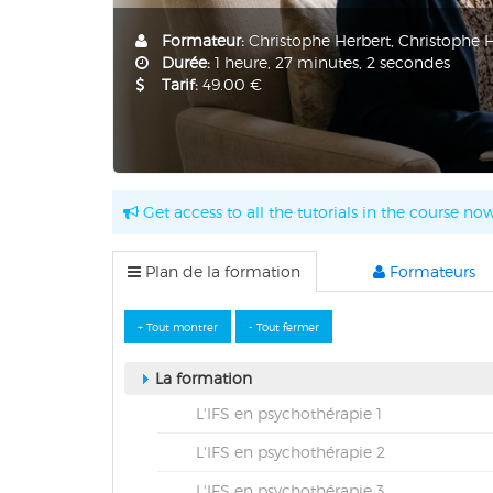
Formateur:
Christophe Herbert, Christophe 
Durée:
1 heure, 27 minutes, 2 secondes
Tarif:
49.00 €
Get access to all the tutorials in the course now
Plan de la formation
Formateurs
La formation
L'IFS en psychothérapie 1
L'IFS en psychothérapie 2
L'IFS en psychothérapie 3