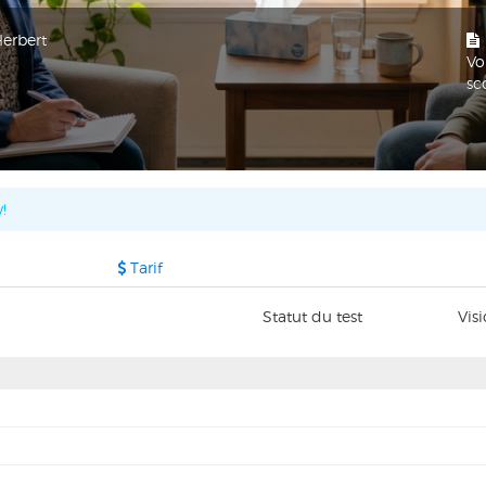
Herbert
Vo
sc
!
Tarif
Statut du test
Vis