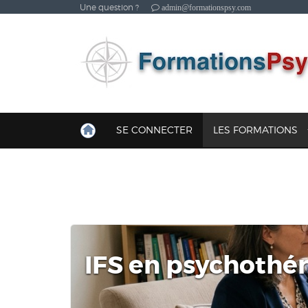
Une question ?
admin@formationspsy.com
SE CONNECTER
LES FORMATIONS
IFS en psychothé