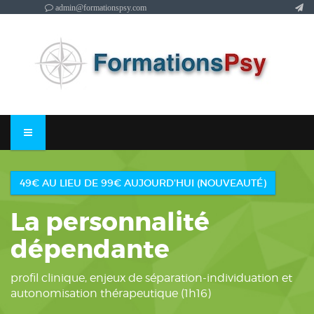
admin@formationspsy.com
49€ AU LIEU DE 99€ AUJOURD'HUI (NOUVEAUTÉ)
La personnalité
dépendante
profil clinique, enjeux de séparation-individuation et
autonomisation thérapeutique (1h16)