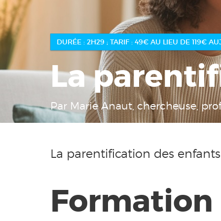
DURÉE : 2H29 ; TARIF : 49€ AU LIEU DE 11
La parentif
Par Marie Anaut, chercheuse, pro
La parentification des enfants
Formation :