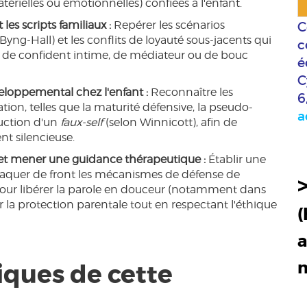
térielles ou émotionnelles) confiées à l'enfant.
es scripts familiaux :
Repérer les scénarios
C
Byng-Hall) et les conflits de loyauté sous-jacents qui
c
t, de confident intime, de médiateur ou de bouc
é
C
eloppemental chez l'enfant :
Reconnaître les
6
tion, telles que la maturité défensive, la pseudo-
a
uction d'un
faux-self
(selon Winnicott), afin de
t silencieuse.
et mener une guidance thérapeutique :
Établir une
taquer de front les mécanismes de défense de
s pour libérer la parole en douceur (notamment dans
r la protection parentale tout en respectant l'éthique
(
a
ques de cette