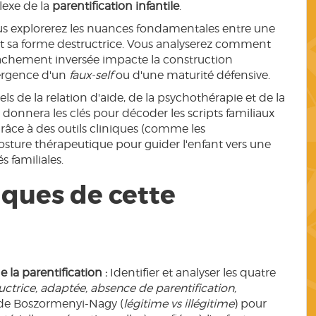
exe de la
parentification infantile
.
vous explorerez les nuances fondamentales entre une
 et sa forme destructrice. Vous analyserez comment
ttachement inversée impacte la construction
émergence d'un
faux-self
ou d'une maturité défensive.
 de la relation d'aide, de la psychothérapie et de la
 donnera les clés pour décoder les scripts familiaux
grâce à des outils cliniques (comme les
posture thérapeutique pour guider l'enfant vers une
 familiales.
ques de cette
e la parentification :
Identifier et analyser les quatre
uctrice, adaptée, absence de parentification,
ns de Boszormenyi-Nagy (
légitime vs illégitime
) pour