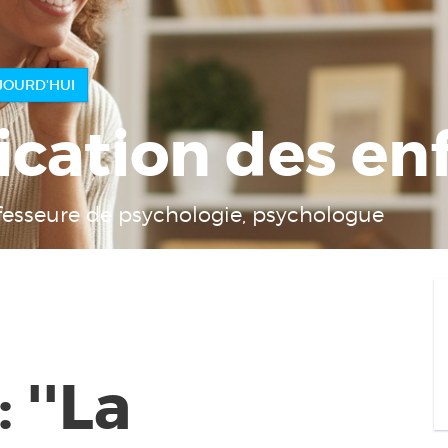
9€ AUJOURD'HUI
ication des en
fesseure de psychologie, psychologue
 ''La