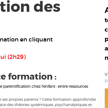
tion des
t
c
p
mation en cliquant
a
ui (2h29)
te formation :
V
p
arentification chez l'enfant : entre ressources
t de ses propres parents ? Cette formation approfondie
erface des théories systémiques, psychanalytiques et