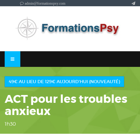
admin@formationspsy.com
49€ AU LIEU DE 129€ AUJOURD'HUI (NOUVEAUTÉ)
ACT pour les troubles
anxieux
1h30