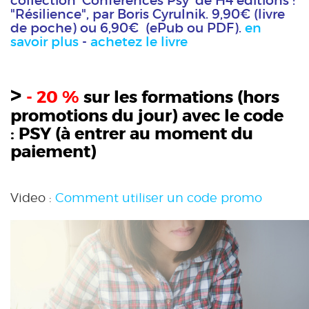
collection 'Conférences Psy' de H4 éditions :
"Résilience", par Boris Cyrulnik. 9,90€ (livre
de poche) ou 6,90€ (ePub ou PDF).
en
savoir plus
-
achetez le livre
>
- 20 %
sur les formations (hors
promotions du jour) avec le code
:
PSY
(à entrer au moment du
paiement)
Video :
Comment utiliser un code promo