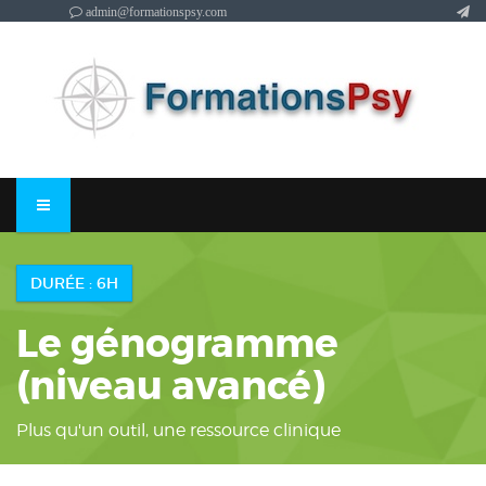
admin@formationspsy.com
DURÉE : 6H
Le génogramme
(niveau avancé)
Plus qu'un outil, une ressource clinique