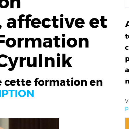
ion
 affective et
 Formation
t
c
Cyrulnik
p
a
 cette formation en
IPTION
V
p