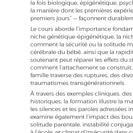
la fois biologique, épigénétique, psyc
la manière dont les premières expéri
premiers jours” — façonnent durableme
Le cours aborde l’importance fondamen
niche génétique-épigénétique, la niche
comment la sécurité ou la solitude m
cérébrale du bébé, ainsi que la rapid
soutenant peut réparer les effets du 
comment l’attachement se construit, se
famille traverse des ruptures, des di
traumatismes transgénérationnels.
À travers des exemples cliniques, des 
historiques, la formation illustre la ma
les silences et les paroles adressées i
examine également l’impact des boul
solitude parentale, instabilité conjug
à l’école, et climat d’insécurité dan