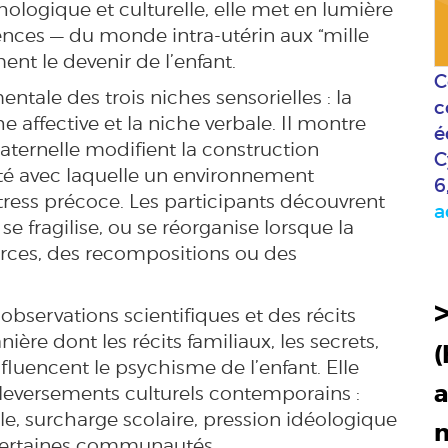
hologique et culturelle, elle met en lumière
ences — du monde intra-utérin aux “mille
nt le devenir de l’enfant.
C
tale des trois niches sensorielles : la
c
 affective et la niche verbale. Il montre
é
aternelle modifient la construction
C
ité avec laquelle un environnement
6
stress précoce. Les participants découvrent
a
 fragilise, ou se réorganise lorsque la
vorces, des recompositions ou des
observations scientifiques et des récits
nière dont les récits familiaux, les secrets,
(
nfluencent le psychisme de l’enfant. Elle
a
eversements culturels contemporains :
ale, surcharge scolaire, pression idéologique
s certaines communautés.