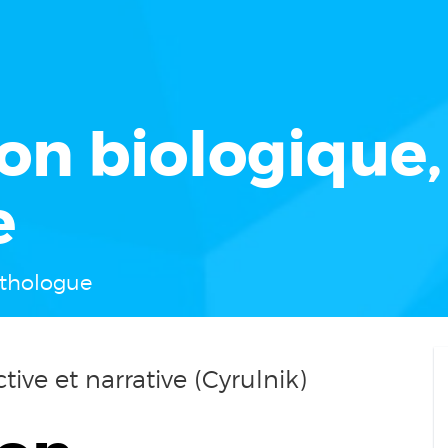
on biologique, 
e
 éthologue
tive et narrative (Cyrulnik)