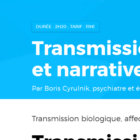
DURÉE : 2H20 ; TARIF : 119€
Transmissi
et narrativ
Par Boris Cyrulnik, psychiatre et
Transmission biologique, affec