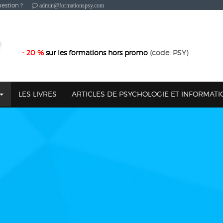
estion ?
admin@formationspsy.com
- 20 %
sur les formations hors promo
(code: PSY)
LES LIVRES
ARTICLES DE PSYCHOLOGIE ET INFORMAT