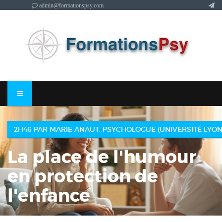
admin@formationspsy.com
2H46 PAR MARIE ANAUT, PSYCHOLOGUE (UNIVERSITÉ LYON
La place de l'humour
en protection de
l'enfance