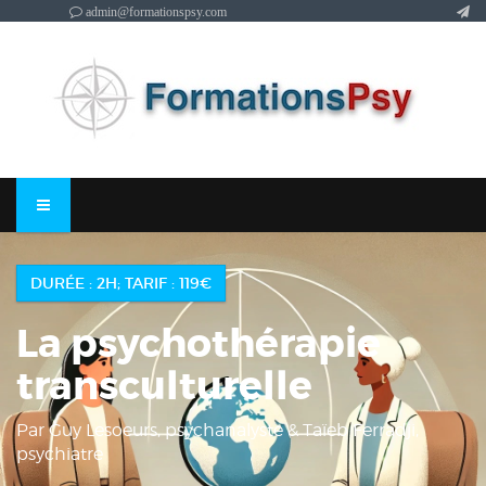
admin@formationspsy.com
DURÉE : 2H; TARIF : 119€
La psychothérapie
transculturelle
Par Guy Lesoeurs, psychanalyste & Taïeb Ferradji,
psychiatre