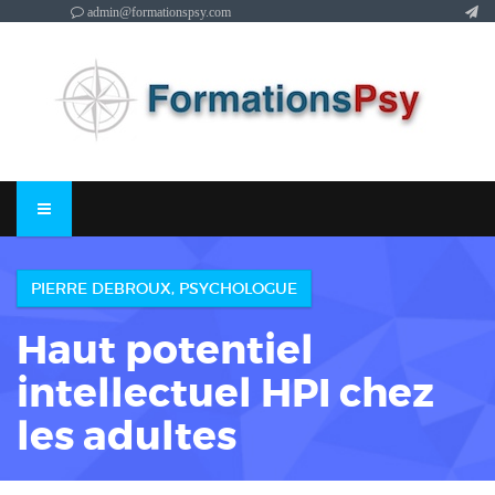
admin@formationspsy.com
PIERRE DEBROUX, PSYCHOLOGUE
Haut potentiel
intellectuel HPI chez
les adultes