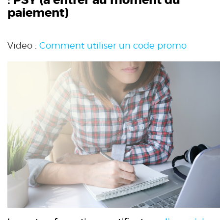
:
PSY
(à entrer au moment du
paiement)
Video :
Comment utiliser un code promo