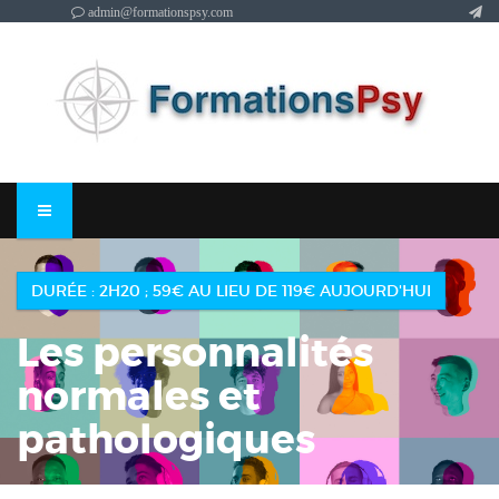
admin@formationspsy.com
DURÉE : 2H20 ; 59€ AU LIEU DE 119€ AUJOURD'HUI
Les personnalités
normales et
pathologiques