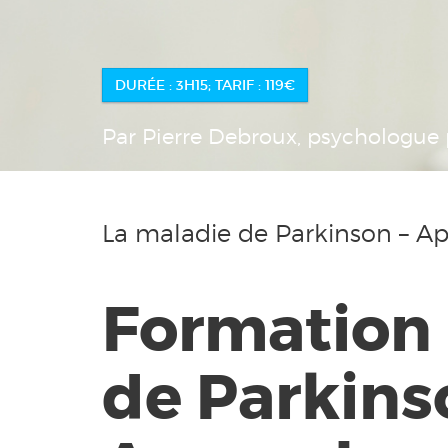
DURÉE : 3H15; TARIF : 119€
Par Pierre Debroux, psychologue p
La maladie de Parkinson – A
Formation 
de Parkins