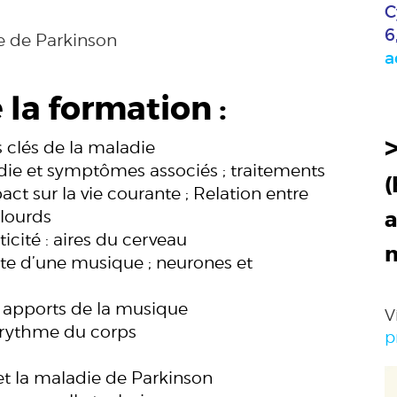
C
6
ie de Parkinson
a
 la formation :
es clés de la maladie
adie et symptômes associés ; traitements
(
t sur la vie courante ; Relation entre
 lourds
a
icité : aires du cerveau
ute d’une musique ; neurones et
, apports de la musique
V
, rythme du corps
p
et la maladie de Parkinson