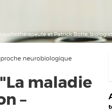
sychothérapeute et Patrick Botte, biologis
pproche neurobiologique
"La maladie
on –
t