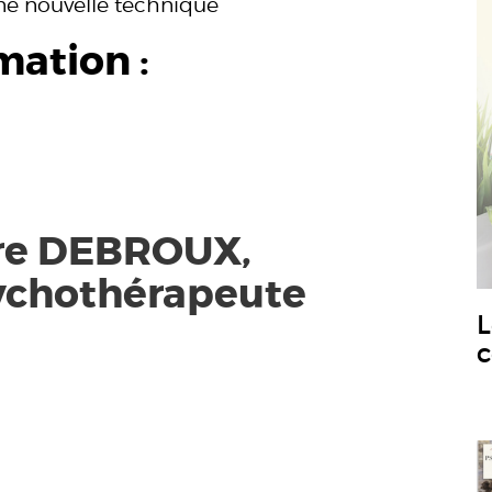
une nouvelle technique
mation :
rre DEBROUX,
ychothérapeute
L
c