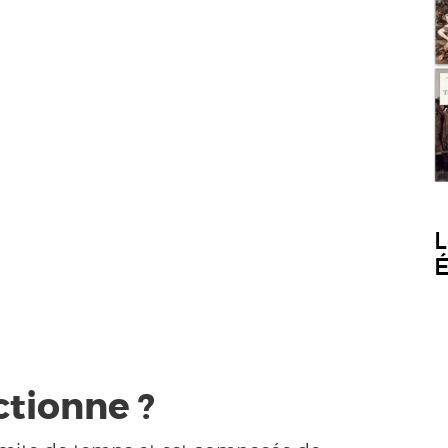
L
É
tionne ?