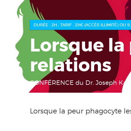
Lorsque la
relations
CONFÉRENCE du Dr. Joseph Kaste
Lorsque la peur phagocyte les