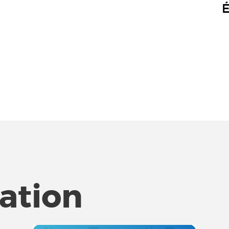
É
tation