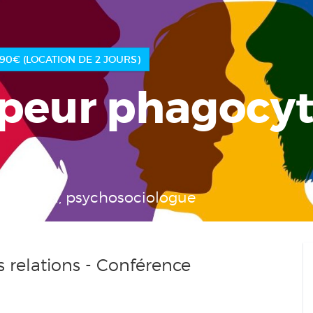
DURÉE : 2H ; TARIF : 29€ (ACCÈS ILLIMITÉ) OU 9,90€ (LOCATION DE 2 JOURS)
 peur phagocyt
rsztein, psychosociologue
 relations - Conférence