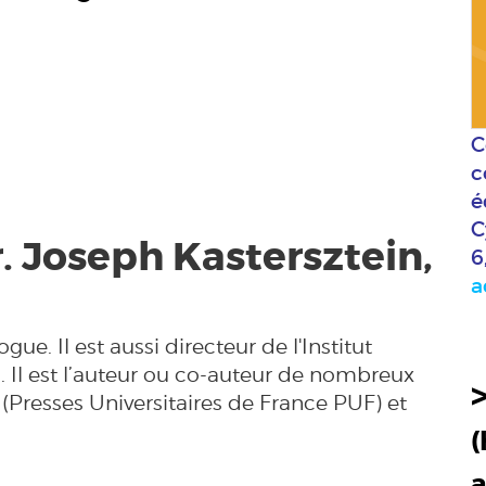
C
c
é
C
r. Joseph Kastersztein,
6
a
e. Il est aussi directeur de l'Institut
. Il est l’auteur ou co-auteur de nombreux
' (Presses Universitaires de France PUF) et
(
a