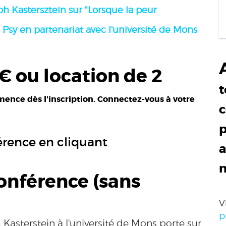
ph Kastersztein sur
"Lorsque la peur
 Psy en partenariat avec l'université de Mons
€ ou l
ocation de 2
t
mence dès l'inscription. Connectez-vous à votre
c
p
érence en cliquant
a
conférence (sans
V
p
asterstein à l'université de Mons porte sur