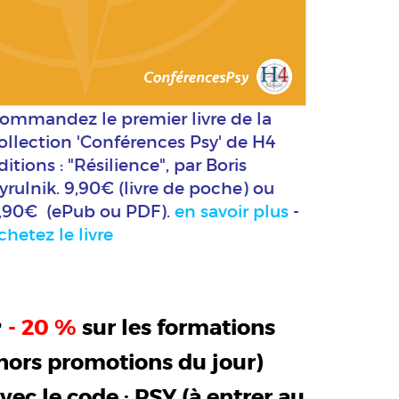
ommandez le premier livre de la
ollection 'Conférences Psy' de H4
ditions : "Résilience", par Boris
yrulnik. 9,90€ (livre de poche) ou
,90€ (ePub ou PDF).
en savoir plus
-
chetez le livre
>
- 20 %
sur les formations
hors promotions du jour)
vec le code :
PSY
(à entrer au