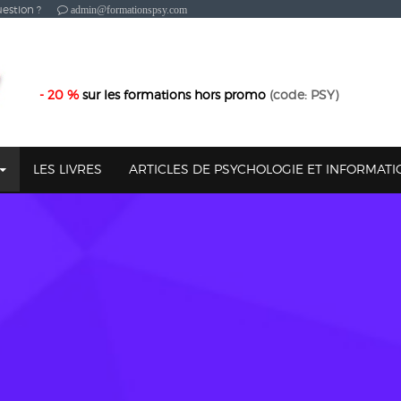
estion ?
admin@formationspsy.com
- 20 %
sur les formations hors promo
(code: PSY)
LES LIVRES
ARTICLES DE PSYCHOLOGIE ET INFORMAT