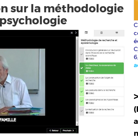
on sur la méthodologie
 psychologie
C
c
é
C
6
a
(
a