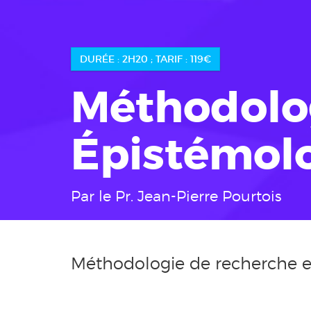
DURÉE : 2H20 ; TARIF : 119€
Méthodolog
Épistémol
Par le Pr. Jean-Pierre Pourtois
Méthodologie de recherche e