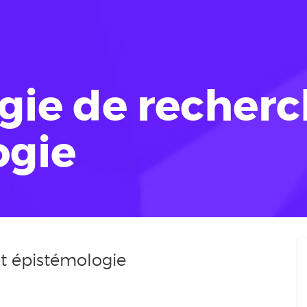
ie de recherc
ogie
t épistémologie