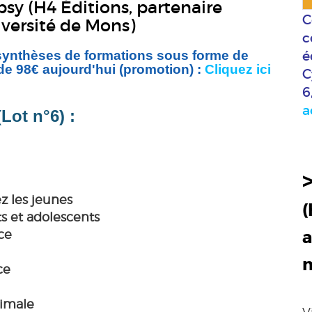
sy (H4 Éditions, partenaire
C
iversité de Mons)
c
 synthèses de formations sous forme de
é
 de 98€ aujourd'hui (promotion) :
Cliquez ici
C
6
a
Lot n°6) :
z les jeunes
(
ts et adolescents
ce
a
ce
imale