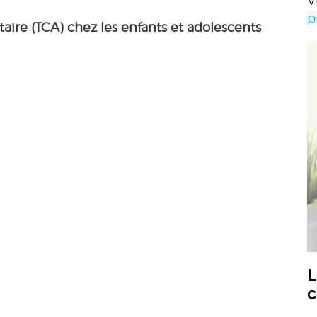
V
p
re (TCA) chez les enfants et adolescents
L
c