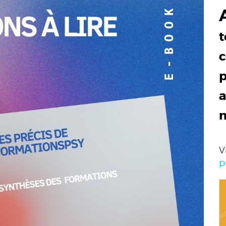
t
c
p
a
V
p