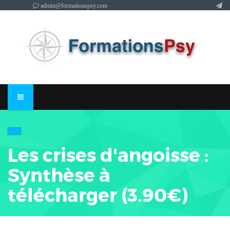
admin@formationspsy.com
Les crises d'angoisse :
Synthèse à
télécharger (3.90€)