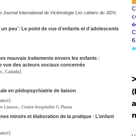
C
e Journal International de Victimologie Les cahiers du JIDV,
c
é
 un peu’: Le point de vue d’enfants et d’adolescents
C
6
a
es mauvais traitements envers les enfants :
e vue des acteurs sociaux concernés
ec, Canada]
(
gale en pédopsychiatrie de liaison
rance]
a
 Liaison., Centre hospitalier G Pianta
nes miroirs et élaboration de la pratique : L’enfant
rance]