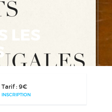
S LES
S
Tarif : 9€
INSCRIPTION