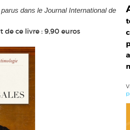
t parus dans le Journal International de
t
de ce livre : 9,90 euros
c
p
a
V
p