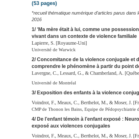
(53 pages)
*recueil thématique numérique d’articles parus dans l
2016
1/ ‘Ma mère était à lui, comme une possession
vivant dans un contexte de violence familiale
Lapierre, S. [Royaume-Uni]
Université de Warwick
2/ Concomitance de la violence conjugale et d
comprendre le phénomène à partir du point d
Lavergne, C., Lessard, G., & Chamberland, A. [Québ
Université de Montréal
3/ Exposition des enfants à la violence conju
Voindrot, F., Meaux, C., Berthelot, M., & Moser, J. [F
CMP de Thonon les Bains, Equipe de Pédopsychiatrie de
4/ De l’enfant témoin à l’enfant exposé : Neuro
exposé aux violences conjugales
Voindrot, F., Meaux, C., Berthelot, M., & Moser, J. [F