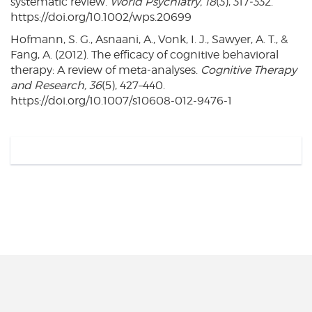
systematic review.
World Psychiatry, 18
(3), 317‑332.
https://doi.org/10.1002/wps.20699
Hofmann, S. G., Asnaani, A., Vonk, I. J., Sawyer, A. T., &
Fang, A. (2012). The efficacy of cognitive behavioral
therapy: A review of meta‑analyses.
Cognitive Therapy
and Research, 36
(5), 427–440.
https://doi.org/10.1007/s10608-012-9476-1