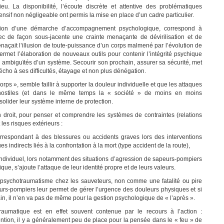
u. La disponibilité, l’écoute discrète et attentive des problématiques
nsif non négligeable ont permis la mise en place d’un cadre particulier.
oduction d’une démarche d’accompagnement psychologique, correspond à
vec de façon sous-jacente une crainte menaçante de dévirilisation et de
naçait l’illusion de toute-puissance d’un corps malmené par l’évolution de
permet l’élaboration de nouveaux outils pour contenir l’intégrité psychique
 ambiguïtés d’un système. Secourir son prochain, assurer sa sécurité, met
 écho à ses difficultés, étayage et non plus dénégation.
corps », semble faillir à supporter la douleur individuelle et que les attaques
 hostiles (et dans le même temps la « société » de moins en moins
olider leur système interne de protection.
roit, pour penser et comprendre les systèmes de contraintes (relations
les risques extérieurs :
orrespondant à des blessures ou accidents graves lors des interventions
 indirects liés à la confrontation à la mort (type accident de la route),
individuel, lors notamment des situations d’agression de sapeurs-pompiers
que, s’ajoute l’attaque de leur identité propre et de leurs valeurs.
e psychotraumatisme chez les sauveteurs, non comme une fatalité ou pire
urs-pompiers leur permet de gérer l’urgence des douleurs physiques et si
rain, il n’en va pas de même pour la gestion psychologique de « l’après ».
aumatique est en effet souvent contenue par le recours à l’action :
tion, il y a généralement peu de place pour la pensée dans le « feu » de