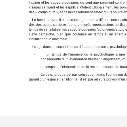
l’action et les sapeurs-pompiers ne sont que rarement confronté
visages se figent et les esprits s’affolent.
G
lobalement, les pomp
des « coups durs », sans nécessairement savoir qu’ils pouvaient s
Le travail préventif et l’accompagnement actif sont nécessair
des vies et des carrières (perte d’intérêt, répercussions familia
temps de sensibiliser les sapeurs-pompiers (volontaires et prof
Cette démarche, bien que coûteuse en temps et en énergie,
institutionnelle maximale.
Il s’agit dans un second temps d’élaborer les outils psychologi
-
un temps de l’urgence où le psychologue a une f
conséquente d’un événement stressant, angoissant, voir
-
un temps de l’élaboration, de la reconnaissance du trauma
Le psychologue est par conséquent dans l’obligation de
garant d’un espace transitionnel, il est par ailleurs porteur d’un d