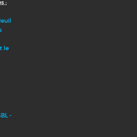
s :
euil
s
t le
BL -