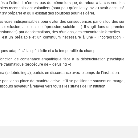
s à l’effroi. Il n’en est pas de même lorsque, de retour à la caserne, les
iers reconnaissent volontiers (pour peu qu’on les y invite) avoir encaissé
’y préparer et qu’il existait des solutions pour les gérer.
es voire indispensables pour éviter des conséquences parfois lourdes sur
les, exclusion, alcoolisme, dépression, suicide … ). Il s’agit dans un premier
essionnels) par des formations, des réunions, des rencontres informelles …
 est un préalable et un continuum nécessaire à une « incorporation »
ques adaptés à la spécificité et à la temporalité du champ :
onction de contenance empathique face à la déstructuration psychique
e traumatique (procédure de « defusing »)
 (« debriefing »), parfois en discordance avec le temps de l’institution.
 penser sa place de manière active : s’il se positionne souvent en marge,
iscours novateur à relayer vers toutes les strates de l’institution.