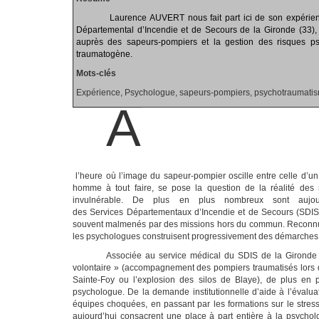
Laurence AUVERT nous fait part ici de son expérie
Départemental d’Incendie et de Secours de la Gironde (33), e
auprès des sapeurs-pompiers et la gestion des risques psy
traumatogène.
Mots-clés
Expérience, Psychologue, sapeurs-pompiers, psychotraumatism
A
l’heure où l’image du sapeur-pompier oscille entre celle d’un
homme à tout faire, se pose la question de la réalité des 
invulnérable. De plus en plus nombreux sont aujou
des
S
ervices
D
épartementaux d’Incendie et de Secours (SDI
souvent malmenés par des missions hors du commun. Reconnu
les psychologues construisent progressivement des démarches d
Associée au service médical du SDIS de la Girond
volontaire » (accompagnement des pompiers traumatisés lors d
Sainte-Foy ou l’explosion des silos de Blaye), de plus en p
psychologue. De la demande institutionnelle d’aide à l’évalua
équipes choquées, en passant par les formations sur le stress
aujourd’hui consacrent une place à part entière à la psychol