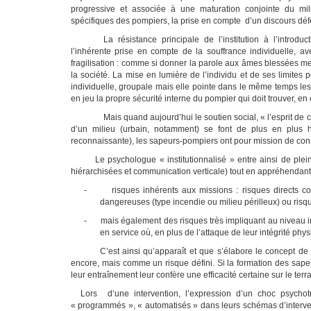
progressive et associée à une maturation conjointe du milie
spécifiques des pompiers, la prise en compte d’un discours défe
La résistance principale de l’institution à l’intr
l’inhérente prise en compte de la souffrance individuelle, a
fragilisation : comme si donner la parole aux âmes blessées me
la société. La mise en lumière de l’individu et de ses limites 
individuelle, groupale mais elle pointe dans le même temps les
en jeu la propre sécurité interne du pompier qui doit trouver, en
M
ais quand aujourd’hui le soutien social, « l’esprit de 
d’un milieu (urbain, notamment) se font de plus en plus
reconnaissante), les sapeurs-pompiers ont pour mission de cons
Le psychologue « institutionnalisé » entre ainsi de plein d
hiérarchisées et communication verticale) tout en appréhendant 
-
risques inhérents aux missions : risques directs c
dangereuses (type incendie ou milieu périlleux) ou risques
-
mais également des risques très impliquant au niveau 
en service où, en plus de l’attaque de leur intégrité physi
C’est ainsi qu’apparaît et que s’élabore le concept d
encore, mais comme un risque défini. Si la formation des sape
leur entraînement leur confère une efficacité certaine sur le ter
Lors d’une intervention, l’expression d’un choc psychotr
« programmés », « automatisés » dans leurs schémas d’interven