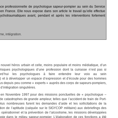
nce professionnelle de psychologue sapeur-pompier au sein du Service
n France. Elle nous expose dans son article le travail qu’elle effectue
chotraumatiques avant, pendant et après les interventions fortement
e, intégration.
 nouvel héros urbain et celle, moins populaire et moins médiatique, d’un
risques psychologiques d’une profession dont la cuirasse n’est pas si
rd’hui les psychologues à faire entendre leur voix au sein
S) et à développer un espace d’expression et d’écoute pour des hommes
s depuis peu comme « experts » auprès des corps de sapeurs-pompiers,
’intégration singulières.
e en Novembre 1997 pour des missions ponctuelles de « psychologue –
e catastrophes de grande ampleur, telles que l’accident de train de
P
ort-
lus nombreuses furent les demandes d’aide et les sollicitations de la
tion de l’aptitude (calquée sur le SIGYCOP militaire) aux debriefings des
 opérationnel et la prévention de l’alcoolisme, les missions développées
ogie dans le milieu sapeur-pompier. L’élaboration de ces fonctions a été