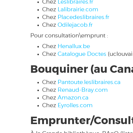
Chez
Leslibraires.fr
Chez
Lalibrairie.com
Chez
Placedeslibraires.fr
Chez
Odilejacob.fr
Pour consultation\emprunt :
Chez
Henallux.be
Chez
Catalogue Doctes
(uclouvai
Bouquiner (au Can
Chez
Pantoute.leslibraires.ca
Chez
Renaud-Bray.com
Chez
Amazon.ca
Chez
Eyrolles.com
Emprunter/Consult