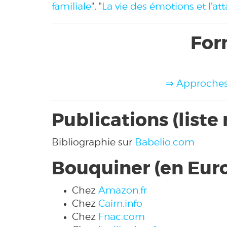
familiale
", "
La vie des émotions et l'a
For
⇒ Approches 
Publications (liste
Bibliographie sur
Babelio.com
Bouquiner (en Eur
Chez
Amazon.fr
Chez
Cairn.info
Chez
Fnac.com