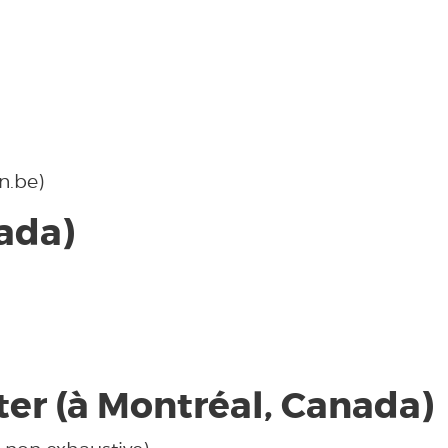
n.be)
ada)
er (à Montréal, Canada)