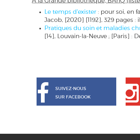
À la Grande bibliothèque, BAnQ (liste
Le temps d'exister
: pour soi, en f
Jacob, [2020]
[1192], 329 pages : i
Pratiques du soin et maladies ch
[14],
Louvain-la-Neuve ; [Paris] : 
SUIVEZ-NOUS
SUR FACEBOOK