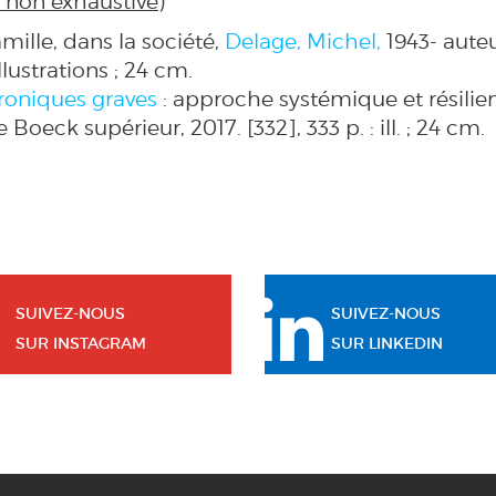
 non exhaustive)
amille, dans la société,
Delage, Michel,
1943- auteu
llustrations ; 24 cm.
roniques graves
: approche systémique et résilie
De Boeck supérieur, 2017.
[332], 333 p. : ill. ; 24 cm.
SUIVEZ-NOUS
SUIVEZ-NOUS
SUR INSTAGRAM
SUR LINKEDIN